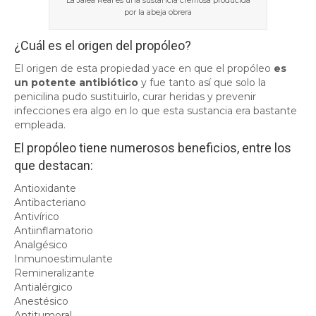
La Jalea Real es una sustancia cremosa producida
por la abeja obrera
¿Cuál es el origen del propóleo?
El origen de esta propiedad yace en que el propóleo
es
un potente antibiótico
y fue tanto así que solo la
penicilina pudo sustituirlo, curar heridas y prevenir
infecciones era algo en lo que esta sustancia era bastante
empleada.
El propóleo tiene numerosos beneficios, entre los
que destacan:
Antioxidante
Antibacteriano
Antivírico
Antiinflamatorio
Analgésico
Inmunoestimulante
Remineralizante
Antialérgico
Anestésico
Antitumoral