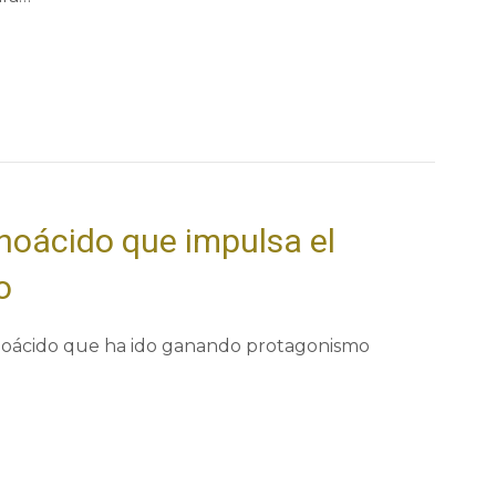
inoácido que impulsa el
o
inoácido que ha ido ganando protagonismo