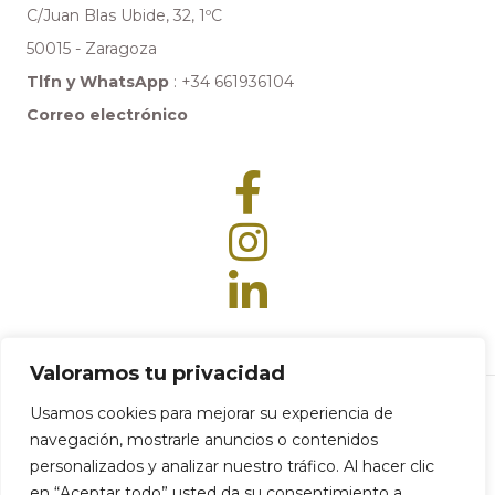
C/Juan Blas Ubide, 32, 1ºC
50015 - Zaragoza
Tlfn y WhatsApp
:
+34 661936104
Correo electrónico
Valoramos tu privacidad
Usamos cookies para mejorar su experiencia de
navegación, mostrarle anuncios o contenidos
© 2024 Factory Diet |
Política de privacidad
|
Aviso legal
|
Accesibilidad
|
personalizados y analizar nuestro tráfico. Al hacer clic
Política de cookies
en “Aceptar todo” usted da su consentimiento a