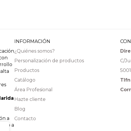
INFORMACIÓN
CON
icación
¿Quiénes somos?
Dire
 con
Personalización de productos
C/Ju
rrollo
Productos
5001
alta
Catálogo
Tlf
res
Área Profesional
Corr
arida
Hazte cliente
Blog
ión a
Contacto
tado a