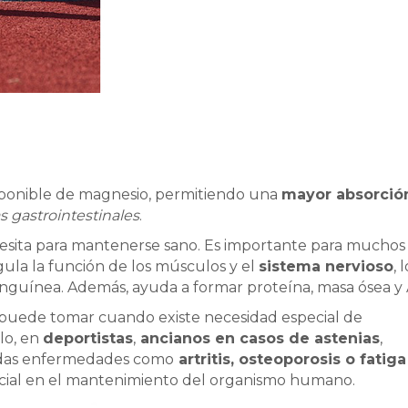
sponible de magnesio, permitiendo una
mayor absorció
 gastrointestinales
.
esita para mantenerse sano. Es importante para muchos
gula la función de los músculos y el
sistema nervioso
, 
anguínea. Además, ayuda a formar proteína, masa ósea y
puede tomar cuando existe necesidad especial de
lo, en
deportistas
,
ancianos en casos de astenias
,
nadas enfermedades como
artritis, osteoporosis o fatiga
ncial en el mantenimiento del organismo humano.