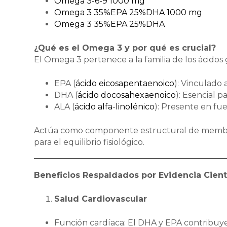
Omega 3-6-9 1000 mg
Omega 3 35%EPA 25%DHA 1000 mg
Omega 3 35%EPA 25%DHA
¿Qué es el Omega 3 y por qué es crucial?
El Omega 3 pertenece a la familia de los ácidos 
EPA (
ácido eicosapentaenoico
): Vinculado 
DHA (
ácido docosahexaenoico
): Esencial pa
ALA (
ácido alfa-linolénico
): Presente en fu
Actúa como componente estructural de membran
para el equilibrio fisiológico.
Beneficios Respaldados por Evidencia Cient
Salud Cardiovascular
Función cardíaca: El DHA y EPA contribuye