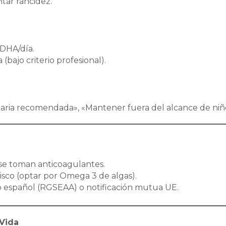
itar rancidez.
DHA/día.
(bajo criterio profesional).
 diaria recomendada», «Mantener fuera del alcance de niñ
i se toman anticoagulantes.
risco (optar por Omega 3 de algas).
rio español (RGSEAA) o notificación mutua UE.
Vida