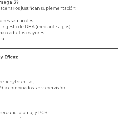
Omega 3?
escenarios justifican suplementación:
iones semanales.
r ingesta de DHA (mediante algas).
ia o adultos mayores.
ca.
y Eficaz
izochytrium sp.).
/día combinados sin supervisión.
mercurio, plomo) y PCB.