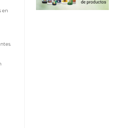
s en
ntes.
n