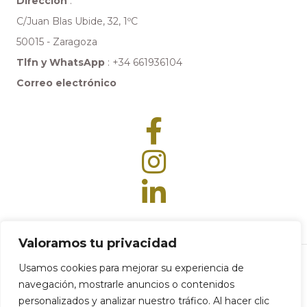
Dirección
:
C/Juan Blas Ubide, 32, 1ºC
50015 - Zaragoza
Tlfn y WhatsApp
:
+34 661936104
Correo electrónico
Valoramos tu privacidad
Usamos cookies para mejorar su experiencia de
navegación, mostrarle anuncios o contenidos
© 2024 Factory Diet |
Política de privacidad
|
Aviso legal
|
Accesibilidad
|
personalizados y analizar nuestro tráfico. Al hacer clic