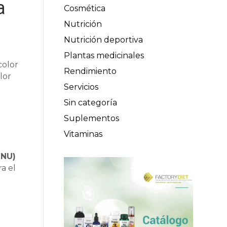
a
Cosmética
Nutrición
Nutrición deportiva
Plantas medicinales
color
Rendimiento
lor
Servicios
Sin categoría
Suplementos
,
Vitaminas
ONU)
a el