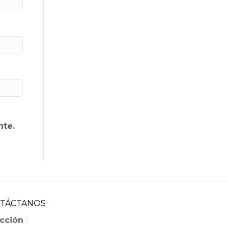
nte.
TÁCTANOS
cción
: