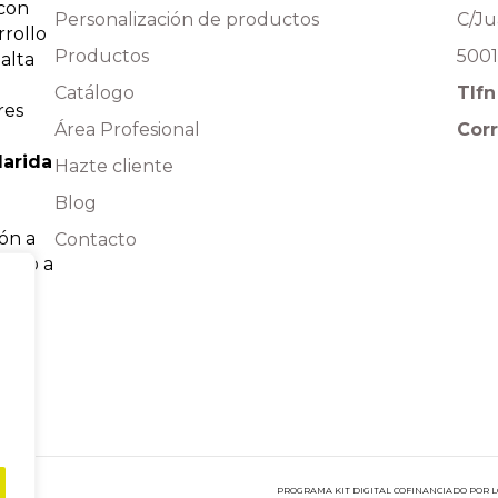
 con
Personalización de productos
C/Ju
rrollo
Productos
5001
alta
Catálogo
Tlf
res
Área Profesional
Corr
arida
Hazte cliente
Blog
ión a
Contacto
tado a
PROGRAMA KIT DIGITAL COFINANCIADO POR 