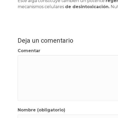
Este alga constituye también un potente
regen
mecanismos celulares
de desintoxicación.
Nut
Deja un comentario
Comentar
Nombre (obligatorio)