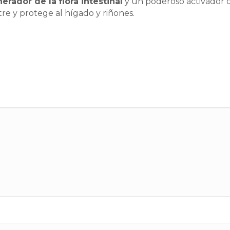
erador de la flora intestinal
y un poderoso activador d
re y protege al hígado y riñones.