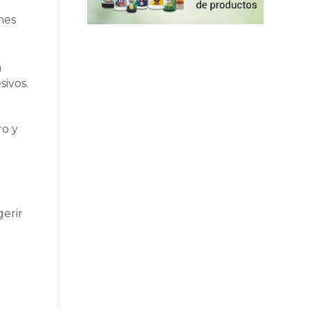
nes
n
sivos.
ro y
gerir